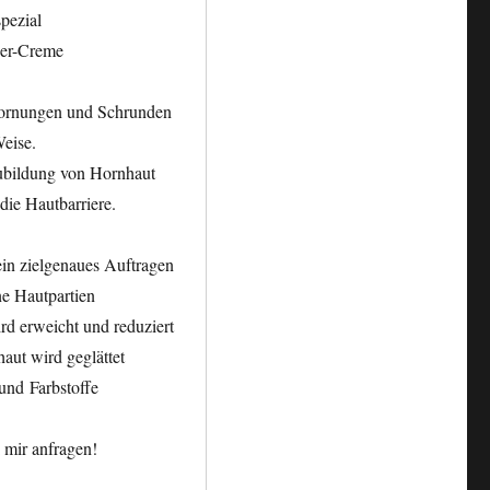
pezial
ier-Creme
hornungen und Schrunden
Weise.
ubildung von Hornhaut
 die Hautbarriere.
ein zielgenaues Auftragen
ene Hautpartien
rd erweicht und reduziert
haut wird geglättet
und Farbstoffe
 mir anfragen!