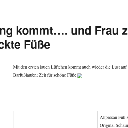
ing kommt…. und Frau z
ckte Füße
Mit den ersten lauen Lüftchen kommt auch wieder die Lust auf
Barfußlaufen; Zeit für schöne Füße
ing
t….
r
Allpresan Fuß s
e
Original Scha