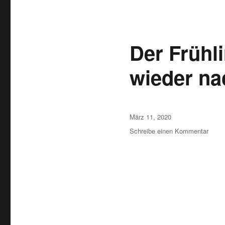
Der Frühl
wieder na
Veröffentlicht
März 11, 2020
am
Schreibe einen Kommentar
zu
Der
Frühl
komm
und
Frau
zeigt
wiede
nackt