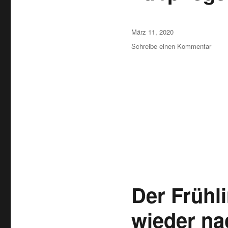
Veröffentlicht
März 11, 2020
am
Schreibe einen Kommentar
zu
Oste
gibt
es
auch
in
der
Fußpf
Insel
Der Frühl
wieder na