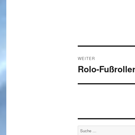
Beitragsnavigat
WEITER
Rolo-Fußrolle
Nächster
Beitrag:
Suche