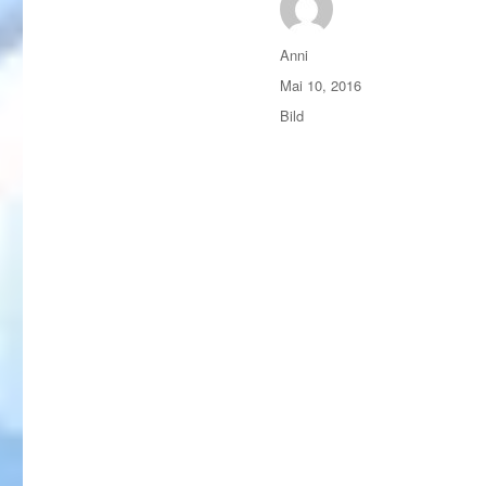
Autor
Anni
Veröffentlicht
Mai 10, 2016
am
Format
Bild